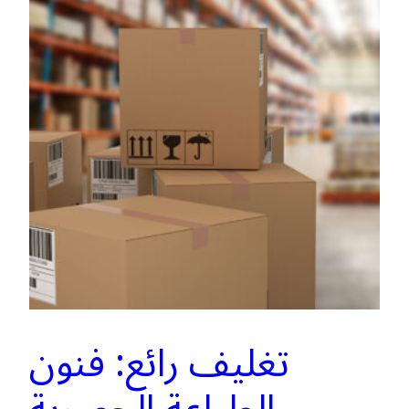
تغليف رائع: فنون