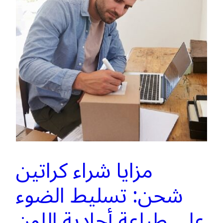
مزايا شراء كراتين
شحن: تسليط الضوء
على طباعة أحادية اللون